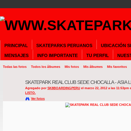
PRINCIPAL
SKATEPARKS PERUANOS
UBICACIÓN 
MENSAJES
INFO IMPORTANTE
TU PERFIL
NUES
Todas las fotos
Todos los álbumes
Mis fotos
Mis álbumes
Mis favoritos
SKATEPARK REAL CLUB SEDE CHOCALLA - ASIA L
Agregado por
SK8BOARDINGPERU
el marzo 22, 2012 a las 11:53pm
LISTO.
Ver fotos