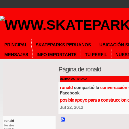
PRINCIPAL
SKATEPARKS PERUANOS
UBICACIÓN 
MENSAJES
INFO IMPORTANTE
TU PERFIL
NUES
Página de ronald
ÚLTIMA ACTIVIDAD
ronald
compartió la
conversación
Facebook
posible apoyo para a construccion 
Jul 22, 2012
ronald
Hombre
chancay