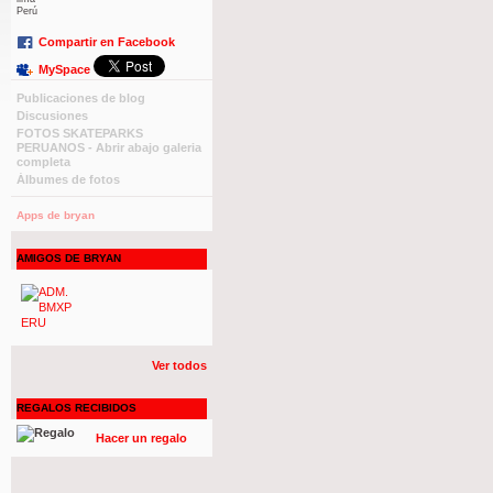
Perú
Compartir en Facebook
MySpace
Publicaciones de blog
Discusiones
FOTOS SKATEPARKS
PERUANOS - Abrir abajo galeria
completa
Álbumes de fotos
Apps de bryan
AMIGOS DE BRYAN
Ver todos
REGALOS RECIBIDOS
Hacer un regalo