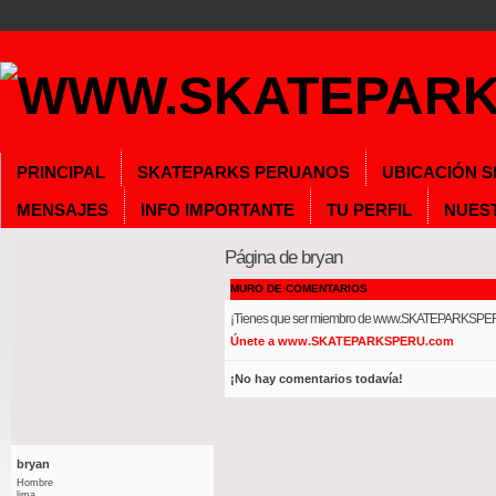
PRINCIPAL
SKATEPARKS PERUANOS
UBICACIÓN 
MENSAJES
INFO IMPORTANTE
TU PERFIL
NUES
Página de bryan
MURO DE COMENTARIOS
¡Tienes que ser miembro de www.SKATEPARKSPERU
Únete a www.SKATEPARKSPERU.com
¡No hay comentarios todavía!
bryan
Hombre
lima