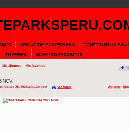
ANOS
UBICACIÓN SKATEPARKS
CONSTRUIR UN SKA
TU PERFIL
NUESTRO FACEBOOK
Mis álbumes
Mis favoritos
Ag
5 NOV.
el febrero 26, 2026 a las 3:44pm
Anterior
|
Sig
Ver fotos