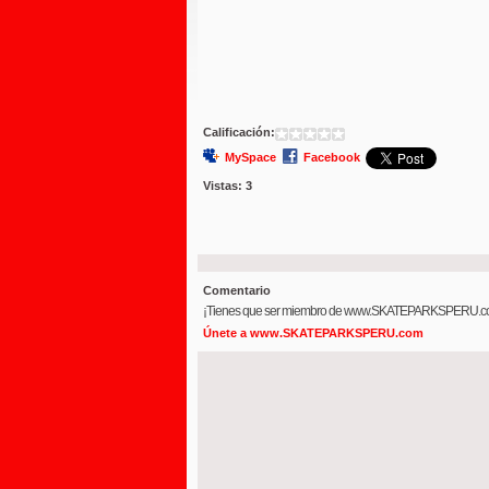
Calificación:
MySpace
Facebook
Vistas:
3
Comentario
¡Tienes que ser miembro de www.SKATEPARKSPERU.com
Únete a www.SKATEPARKSPERU.com