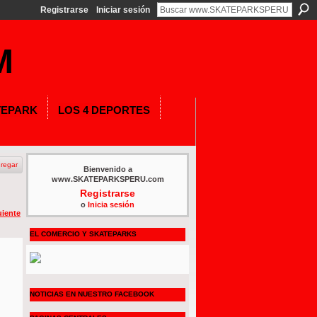
Registrarse
Iniciar sesión
TEPARK
LOS 4 DEPORTES
regar
Bienvenido a
www.SKATEPARKSPERU.com
Registrarse
o
Inicia sesión
uiente
EL COMERCIO Y SKATEPARKS
NOTICIAS EN NUESTRO FACEBOOK