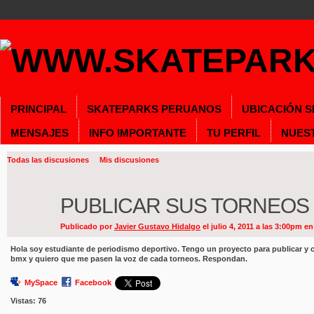
PRINCIPAL
SKATEPARKS PERUANOS
UBICACIÓN 
MENSAJES
INFO IMPORTANTE
TU PERFIL
NUES
Todas las discusiones
Mis discusiones
PUBLICAR SUS TORNEOS
Publicado por
Javier Gustavo Hidalgo
el julio 4, 2011 a las 3:00pm e
Hola soy estudiante de periodismo deportivo. Tengo un proyecto para publicar y c
bmx y quiero que me pasen la voz de cada torneos. Respondan.
MySpace
Facebook
Vistas:
76