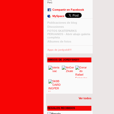
Perú
Compartir en Facebook
MySpace
Publicaciones de blog
Discusiones
FOTOS SKATEPARKS
PERUANOS - Abrir abajo galeria
completa
Álbumes de fotos
Apps de jordysk8!!!
AMIGOS DE JORDYSK8!!!
Ver todos
REGALOS RECIBIDOS