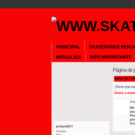
PRINCIPAL
SKATEPARKS PERU
MENSAJES
INFO IMPORTANTE
Página de j
MURO DE COM
¡Tienes que s
Únete a ww
A l
Me 
asu
Por
pos
Gra
jordysk8!!!
Hombre
lima