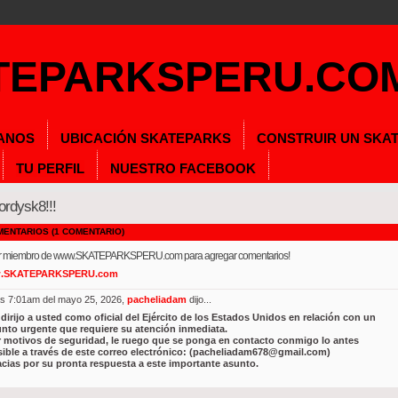
ANOS
UBICACIÓN SKATEPARKS
CONSTRUIR UN SKA
TU PERFIL
NUESTRO FACEBOOK
ordysk8!!!
ENTARIOS (1 COMENTARIO)
er miembro de www.SKATEPARKSPERU.com para agregar comentarios!
w.SKATEPARKSPERU.com
as 7:01am del mayo 25, 2026,
pacheliadam
dijo...
dirijo a usted como oficial del Ejército de los Estados Unidos en relación con un
nto urgente que requiere su atención inmediata.
 motivos de seguridad, le ruego que se ponga en contacto conmigo lo antes
ible a través de este correo electrónico: (pacheliadam678@gmail.com)
cias por su pronta respuesta a este importante asunto.