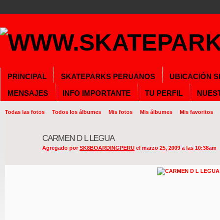
PRINCIPAL
SKATEPARKS PERUANOS
UBICACIÓN 
MENSAJES
INFO IMPORTANTE
TU PERFIL
NUES
Todas las fotos
Todos los álbumes
Mis fotos
Mis álbumes
Mis favoritos
CARMEN D L LEGUA
Agregado por
SK8BOARDINGPERU
el marzo 25, 2009 a las 10:38am