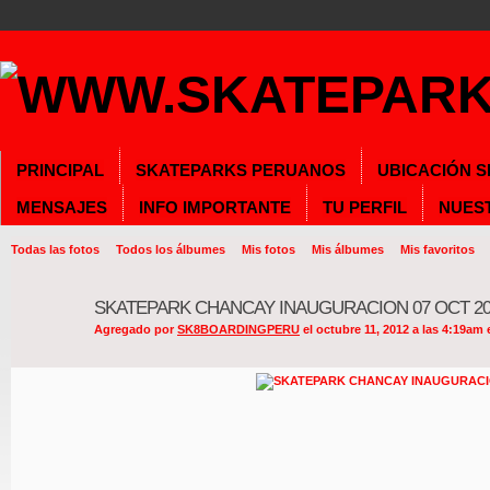
PRINCIPAL
SKATEPARKS PERUANOS
UBICACIÓN 
MENSAJES
INFO IMPORTANTE
TU PERFIL
NUES
Todas las fotos
Todos los álbumes
Mis fotos
Mis álbumes
Mis favoritos
SKATEPARK CHANCAY INAUGURACION 07 OCT 20
Agregado por
SK8BOARDINGPERU
el octubre 11, 2012 a las 4:19am