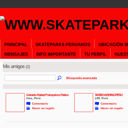
PRINCIPAL
SKATEPARKS PERUANOS
UBICACIÓN 
MENSAJES
INFO IMPORTANTE
TU PERFIL
NUES
Mis amigos
(2)
Búsqueda avanzada
Gerardo Rafael Foinquinos Patino
SK8BOARDINGPERU
lima, Perú
LIM, Perú
Comentario
Comentario
Hacer un regalo
Hacer un regalo