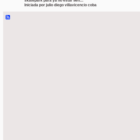
skatepark para ya no estar llen…
Iniciada por julio diego villavicencio coba