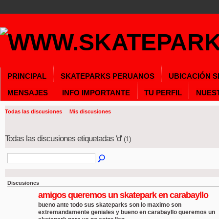
PRINCIPAL
SKATEPARKS PERUANOS
UBICACIÓN 
MENSAJES
INFO IMPORTANTE
TU PERFIL
NUES
Todas las discusiones
Mis discusiones
Todas las discusiones etiquetadas 'd'
(1)
Discusiones
amigos queremos un skatepark en carabayllo
bueno ante todo sus skateparks son lo maximo son
extremandamente geniales y bueno en carabayllo queremos un